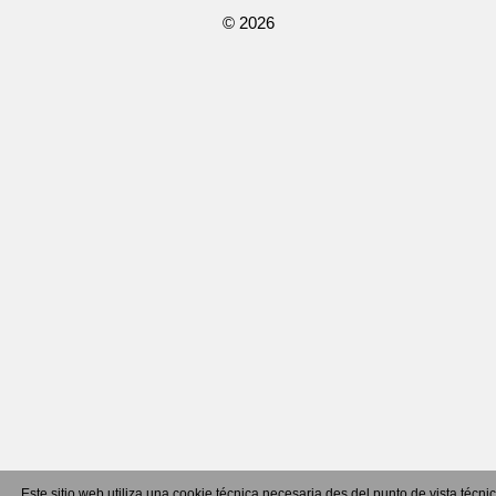
© 2026
Este sitio web utiliza una cookie técnica necesaria des del punto de vista técni